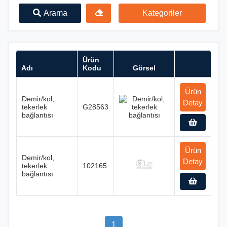
Arama
Kategoriler
Ürün
Adı
Kodu
Görsel
Ürün
Demir/kol,
Detay
tekerlek
G28563
bağlantısı
Ürün
Demir/kol,
Detay
tekerlek
102165
bağlantısı
1