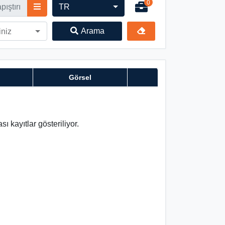
0
TR
Arama
iniz
Görsel
ı kayıtlar gösteriliyor.