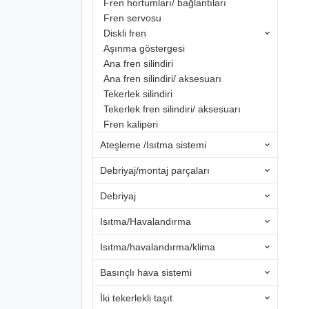
Fren hortumları/ bağlantıları
Fren servosu
Diskli fren
Aşınma göstergesi
Ana fren silindiri
Ana fren silindiri/ aksesuarı
Tekerlek silindiri
Tekerlek fren silindiri/ aksesuarı
Fren kaliperi
Ateşleme /Isıtma sistemi
Debriyaj/montaj parçaları
Debriyaj
Isıtma/Havalandırma
Isıtma/havalandırma/klima
Basınçlı hava sistemi
İki tekerlekli taşıt