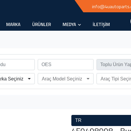
info@4uautoparts
MARKA
ÜRÜNLER
MEDYA
İLETİŞİM
rka Seçiniz
Araç Model Seçiniz
Araç Tipi Seçi
TR
4E0498998 - Bugi 