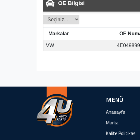
OE Bilgisi
Markalar
OE Numa
VW
4E049899
MENÜ
Anasayfa
Marka
Kalite Politikası