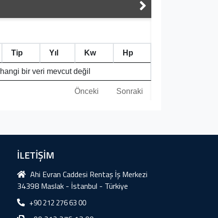
Tip
Yıl
Kw
Hp
hangi bir veri mevcut değil
Önceki
Sonraki
İLETİŞİM
Ahi Evran Caddesi Rentaş İş Merkezi
34398 Maslak - İstanbul - Türkiye
+90 212 276 63 00