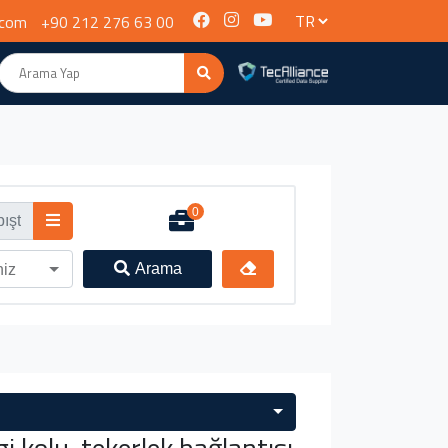
.com
+90 212 276 63 00
0
Arama
niz
kolu, tekerlek bağlantısı