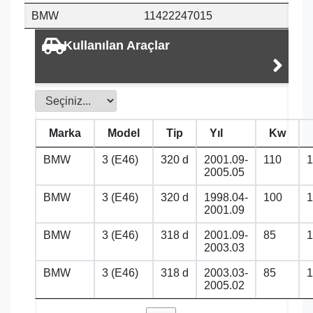
BMW
11422247015
Kullanılan Araçlar
Marka
Model
Tip
Yıl
Kw
BMW
3 (E46)
320 d
2001.09-
110
1
2005.05
BMW
3 (E46)
320 d
1998.04-
100
1
2001.09
BMW
3 (E46)
318 d
2001.09-
85
1
2003.03
BMW
3 (E46)
318 d
2003.03-
85
1
2005.02