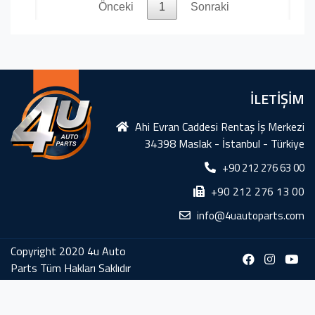
Önceki
1
Sonraki
İLETİŞİM
Ahi Evran Caddesi Rentaş İş Merkezi
34398 Maslak - İstanbul - Türkiye
+90 212 276 63 00
+90 212 276 13 00
info@4uautoparts.com
Copyright 2020 4u Auto
Parts Tüm Hakları Saklıdır