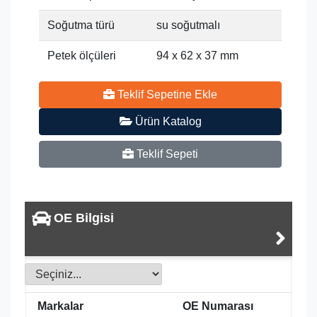
Soğutma türü
su soğutmalı
Petek ölçüleri
94 x 62 x 37 mm
Teklif Sepetine Ekle
Ürün Katalog
Teklif Sepeti
OE Bilgisi
Markalar
OE Numarası