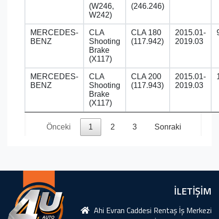
(W246,
(246.246)
W242)
MERCEDES-
CLA
CLA 180
2015.01-
BENZ
Shooting
(117.942)
2019.03
Brake
(X117)
MERCEDES-
CLA
CLA 200
2015.01-
BENZ
Shooting
(117.943)
2019.03
Brake
(X117)
Önceki
1
2
3
Sonraki
İLETİŞİM
Ahi Evran Caddesi Rentaş İş Merkezi