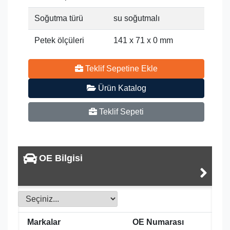
Soğutma türü
su soğutmalı
Petek ölçüleri
141 x 71 x 0 mm
Teklif Sepetine Ekle
Ürün Katalog
Teklif Sepeti
OE Bilgisi
Markalar
OE Numarası