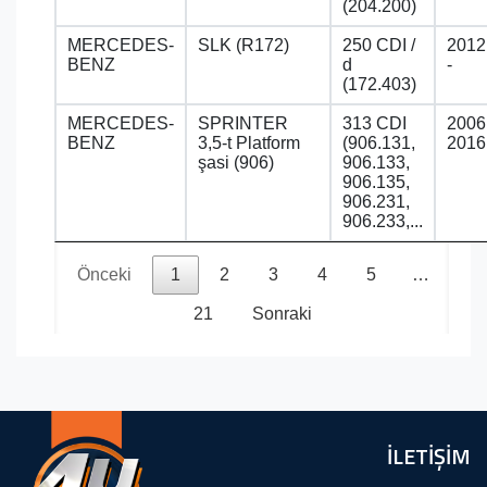
(204.200)
MERCEDES-
SLK (R172)
250 CDI /
2012
BENZ
d
-
(172.403)
MERCEDES-
SPRINTER
313 CDI
2006
BENZ
3,5-t Platform
(906.131,
2016
şasi (906)
906.133,
906.135,
906.231,
906.233,...
Önceki
1
2
3
4
5
…
21
Sonraki
İLETİŞİM