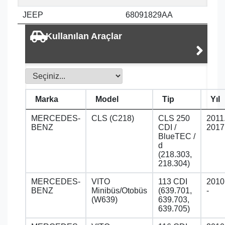
JEEP
68091829AA
Kullanılan Araçlar
Marka
Model
Tip
Yıl
MERCEDES-
CLS (C218)
CLS 250
2011
BENZ
CDI /
2017
BlueTEC /
d
(218.303,
218.304)
MERCEDES-
VITO
113 CDI
2010
BENZ
Minibüs/Otobüs
(639.701,
-
(W639)
639.703,
639.705)