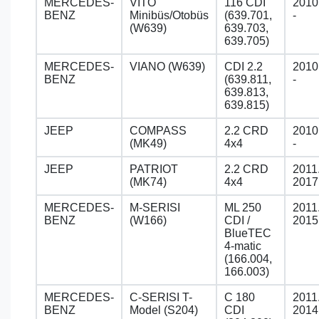
MERCEDES-
VITO
116 CDI
2010
BENZ
Minibüs/Otobüs
(639.701,
-
(W639)
639.703,
639.705)
MERCEDES-
VIANO (W639)
CDI 2.2
2010
BENZ
(639.811,
-
639.813,
639.815)
JEEP
COMPASS
2.2 CRD
2010
(MK49)
4x4
-
JEEP
PATRIOT
2.2 CRD
2011
(MK74)
4x4
2017
MERCEDES-
M-SERISI
ML 250
2011
BENZ
(W166)
CDI /
2015
BlueTEC
4-matic
(166.004,
166.003)
MERCEDES-
C-SERISI T-
C 180
2011
BENZ
Model (S204)
CDI
2014