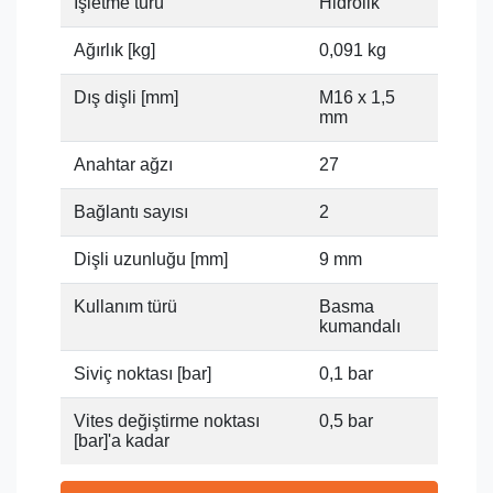
İşletme türü
Hidrolik
Ağırlık [kg]
0,091 kg
Dış dişli [mm]
M16 x 1,5
mm
Anahtar ağzı
27
Bağlantı sayısı
2
Dişli uzunluğu [mm]
9 mm
Kullanım türü
Basma
kumandalı
Siviç noktası [bar]
0,1 bar
Vites değiştirme noktası
0,5 bar
[bar]'a kadar