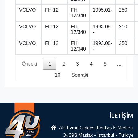
VOLVO
FH 12
FH
1995.01-
250
12/340
-
VOLVO
FH 12
FH
1993.08-
250
12/340
-
VOLVO
FH 12
FH
1993.08-
250
12/340
-
Önceki
1
2
3
4
5
…
10
Sonraki
İLETİŞİM
Ahi Evran Caddesi Rentaş İş Merkezi
34398 Maslak - İstanbul - Türkiye