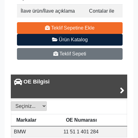
İlave ürün/İlave açıklama
Contalar ile
Teklif Sepetine Ekle
Ürün Katalog
Teklif Sepeti
OE Bilgisi
Markalar
OE Numarası
BMW
11 51 1 401 284