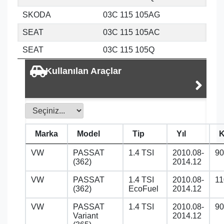
SKODA
03C 115 105AG
SEAT
03C 115 105AC
SEAT
03C 115 105Q
Kullanılan Araçlar
Marka
Model
Tip
Yıl
VW
PASSAT
1.4 TSI
2010.08-
90
(362)
2014.12
VW
PASSAT
1.4 TSI
2010.08-
11
(362)
EcoFuel
2014.12
VW
PASSAT
1.4 TSI
2010.08-
90
Variant
2014.12