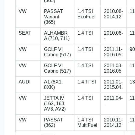
(365)
VW
PASSAT
1.4 TSI
2010.08-
11
Variant
EcoFuel
2014.12
(365)
SEAT
ALHAMBR
1.4 TSI
2010.06-
11
A (710, 711)
-
VW
GOLF VI
1.4 TSI
2011.11-
90
Cabrio (517)
2016.05
VW
GOLF VI
1.4 TSI
2011.03-
11
Cabrio (517)
2016.05
AUDI
A1 (8X1,
1.4 TFSI
2011.01-
13
8XK)
2015.04
VW
JETTA IV
1.4 TSI
2011.04-
11
(162, 163,
-
AV3, AV2)
VW
PASSAT
1.4 TSI
2010.11-
11
(362)
MultiFuel
2014.12