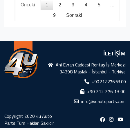
Önceki
1
2
3
4
5
…
9
Sonraki
İLETİŞİM
Ahi Evran Caddesi Rentaş İş Merkezi
34398 Maslak - İstanbul - Türkiye
+90 212 276 63 00
+90 212 276 13 00
info@4uautoparts.com
Copyright 2020 4u Auto
Parts Tüm Hakları Saklıdır