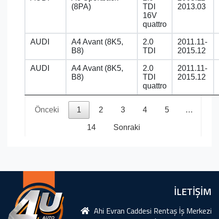
(8PA)
TDI
2013.03
16V
quattro
AUDI
A4 Avant (8K5,
2.0
2011.11-
B8)
TDI
2015.12
AUDI
A4 Avant (8K5,
2.0
2011.11-
B8)
TDI
2015.12
quattro
Önceki
1
2
3
4
5
…
14
Sonraki
İLETİŞİM
Ahi Evran Caddesi Rentaş İş Merkezi