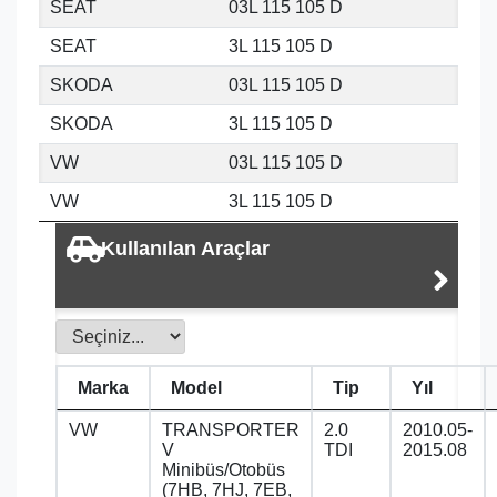
SEAT
03L 115 105 D
SEAT
3L 115 105 D
SKODA
03L 115 105 D
SKODA
3L 115 105 D
VW
03L 115 105 D
VW
3L 115 105 D
Kullanılan Araçlar
Marka
Model
Tip
Yıl
VW
TRANSPORTER
2.0
2010.05-
V
TDI
2015.08
Minibüs/Otobüs
(7HB, 7HJ, 7EB,