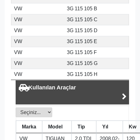
VW
3G 115 105 B
VW
3G 115 105 C
VW
3G 115 105 D
VW
3G 115 105 E
VW
3G 115 105 F
VW
3G 115 105 G
VW
3G 115 105 H
Kullanılan Araçlar
Marka
Model
Tip
Yıl
Kw
VW
TIGUAN
2.0 TDI
2008.02-
120