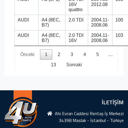
16V
2012.08
quattro
AUDI
A4 (8EC,
2.0 TDI
2004.11-
100
B7)
2008.06
AUDI
A4 (8EC,
2.0 TDI
2004.11-
103
B7)
16V
2008.06
Önceki
1
2
3
4
5
…
13
Sonraki
İLETİŞİM
Ahi Evran Caddesi Rentaş İş Merkezi
34398 Maslak - İstanbul - Türkiye