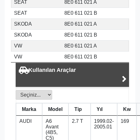
SEAT
8E0 611 021 A
SEAT
8E0 611 021 B
SKODA
8E0 611 021 A
SKODA
8E0 611 021 B
VW
8E0 611 021 A
VW
8E0 611 021 B
Kullanılan Araçlar
Marka
Model
Tip
Yıl
Kw
AUDI
A6
2.7 T
1999.02-
169
Avant
2005.01
(4B5,
C5)