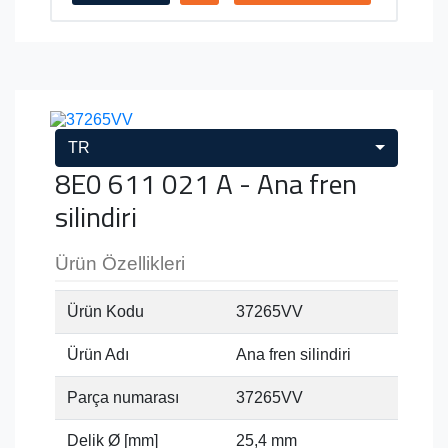
TR
8E0 611 021 A - Ana fren
silindiri
Ürün Özellikleri
Ürün Kodu
37265VV
Ürün Adı
Ana fren silindiri
Parça numarası
37265VV
Delik Ø [mm]
25,4 mm