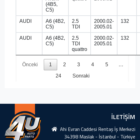
(4B5,
C5)
AUDI
A6 (4B2,
2.5
2000.02-
132
C5)
TDI
2005.01
AUDI
A6 (4B2,
2.5
2000.02-
132
C5)
TDI
2005.01
quattro
Önceki
1
2
3
4
5
…
24
Sonraki
İLETİŞİM
Ahi Evran Caddesi Rentaş İş Merkezi
34398 Maslak - İstanbul - Türkiye