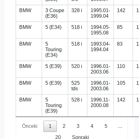
BMW
3 Coupe
328 i
1995.01-
142
1
(E36)
1999.04
BMW
5 (E34)
518 i
1994.05-
85
1
1995.08
BMW
5
518 i
1993.04-
83
1
Touring
1994.04
(E34)
BMW
5 (E39)
520 i
1996.01-
110
1
2003.06
BMW
5 (E39)
525
1996.01-
105
1
tds
2003.06
BMW
5
528 i
1996.11-
142
1
Touring
2000.08
(E39)
Önceki
1
2
3
4
5
…
20
Sonraki