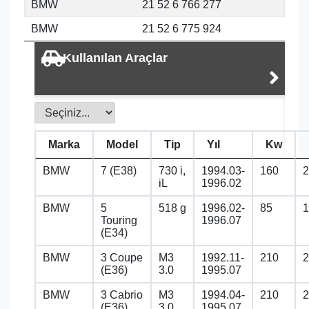
BMW
21 52 6 766 277
BMW
21 52 6 775 924
Kullanılan Araçlar
Marka
Model
Tip
Yıl
Kw
BMW
7 (E38)
730 i,
1994.03-
160
2
iL
1996.02
BMW
5
518 g
1996.02-
85
1
Touring
1996.07
(E34)
BMW
3 Coupe
M3
1992.11-
210
2
(E36)
3.0
1995.07
BMW
3 Cabrio
M3
1994.04-
210
2
(E36)
3.0
1995.07