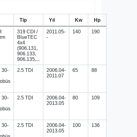
Tip
Yıl
Kw
Hp
R
319 CDI /
2011.05-
140
190
orm
BlueTEC
-
4x4
(906.131,
906.133,
906.135,...
30-
2.5 TDI
2006.04-
65
88
2011.07
tobüs
30-
2.5 TDI
2006.04-
80
109
2013.05
tobüs
30-
2.5 TDI
2006.04-
100
136
2013.05
tobüs