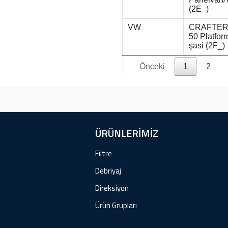
(2E_)
VW
CRAFTER 
50 Platfor
şasi (2F_)
Önceki
1
2
ÜRÜNLERİMİZ
Filtre
Debriyaj
Direksiyon
Ürün Grupları