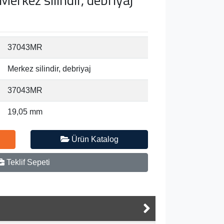
37043MR
Merkez silindir, debriyaj
37043MR
19,05 mm
Ürün Katalog
Teklif Sepeti