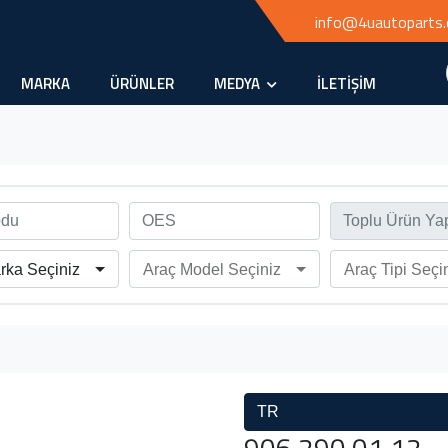
info@4uautoparts
MARKA
ÜRÜNLER
MEDYA
İLETİŞİM
rka Seçiniz
Araç Model Seçiniz
Araç Tipi Seçi
TR
906 290 01 12 - M