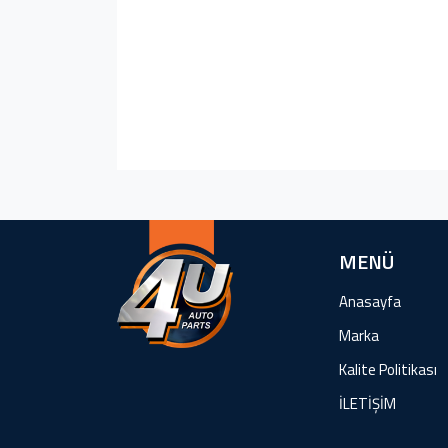
MENÜ
Anasayfa
Marka
Kalite Politikası
İLETİŞİM