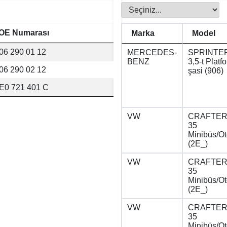
OE Numarası
Marka
Model
06 290 01 12
MERCEDES-
SPRINTE
BENZ
3,5-t Platf
06 290 02 12
şasi (906)
E0 721 401 C
VW
CRAFTER 
35
Minibüs/O
(2E_)
VW
CRAFTER 
35
Minibüs/O
(2E_)
VW
CRAFTER 
35
Minibüs/O