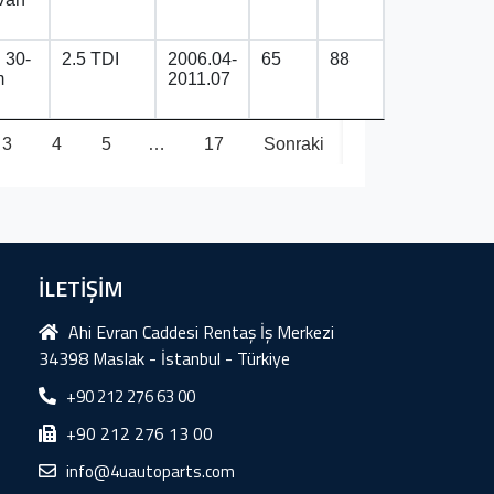
30-
2.5 TDI
2006.04-
65
88
m
2011.07
3
4
5
…
17
Sonraki
İLETİŞİM
Ahi Evran Caddesi Rentaş İş Merkezi
34398 Maslak - İstanbul - Türkiye
+90 212 276 63 00
+90 212 276 13 00
info@4uautoparts.com