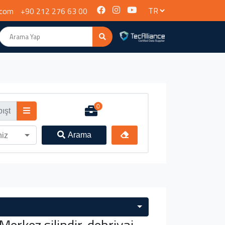
.com
+90 212 276 63 00
0
Arama
niz
erkez silindir, debriyaj