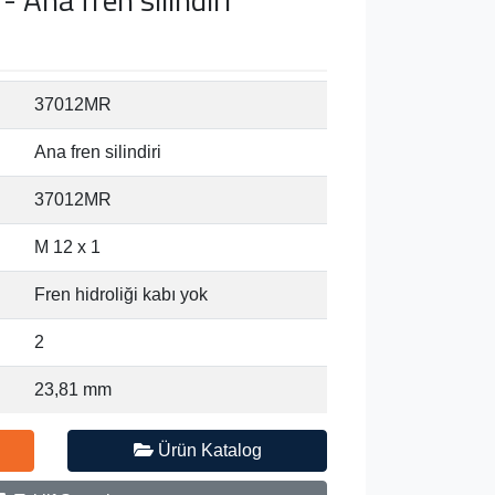
37012MR
Ana fren silindiri
37012MR
M 12 x 1
Fren hidroliği kabı yok
2
23,81 mm
Ürün Katalog