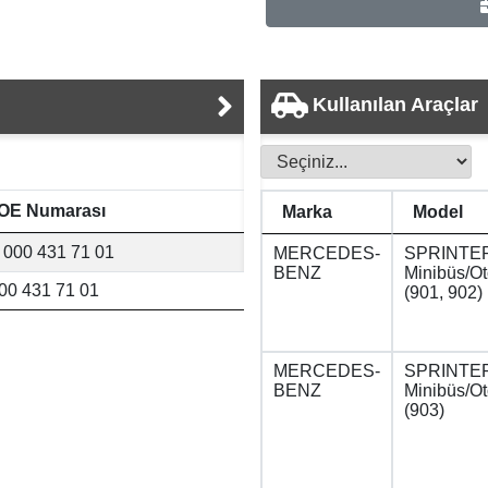
Kullanılan Araçlar
OE Numarası
Marka
Model
 000 431 71 01
MERCEDES-
SPRINTER
BENZ
Minibüs/O
00 431 71 01
(901, 902)
MERCEDES-
SPRINTER
BENZ
Minibüs/O
(903)