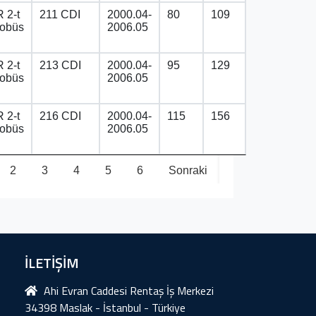
 2-t
211 CDI
2000.04-
80
109
tobüs
2006.05
 2-t
213 CDI
2000.04-
95
129
tobüs
2006.05
 2-t
216 CDI
2000.04-
115
156
tobüs
2006.05
2
3
4
5
6
Sonraki
İLETİŞİM
Ahi Evran Caddesi Rentaş İş Merkezi
34398 Maslak - İstanbul - Türkiye