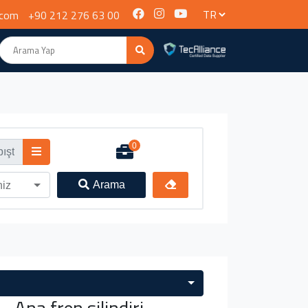
.com
+90 212 276 63 00
0
Arama
niz
 Ana fren silindiri