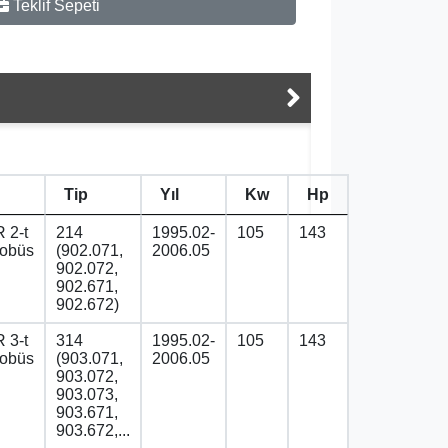
Teklif Sepeti
Tip
Yıl
Kw
Hp
 2-t
214
1995.02-
105
143
tobüs
(902.071,
2006.05
902.072,
902.671,
902.672)
 3-t
314
1995.02-
105
143
tobüs
(903.071,
2006.05
903.072,
903.073,
903.671,
903.672,...