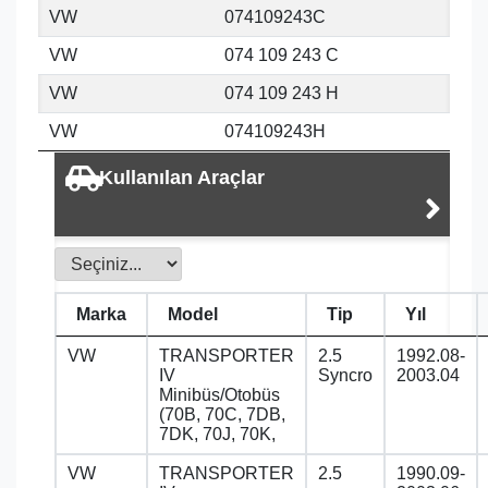
VW
074109243C
VW
074 109 243 C
VW
074 109 243 H
VW
074109243H
Kullanılan Araçlar
Marka
Model
Tip
Yıl
VW
TRANSPORTER
2.5
1992.08-
IV
Syncro
2003.04
Minibüs/Otobüs
(70B, 70C, 7DB,
7DK, 70J, 70K,
VW
TRANSPORTER
2.5
1990.09-