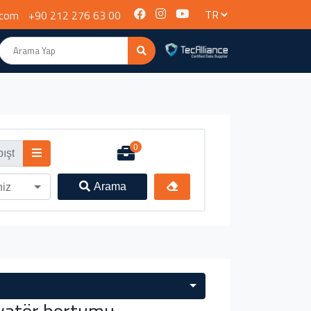
.com
+90 212 276 63 00
0
Arama
niz
yatör hortumu