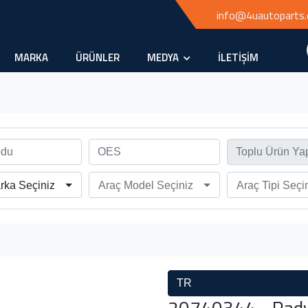
info@4uautoparts
MARKA
ÜRÜNLER
MEDYA
İLETİŞİM
rka Seçiniz
Araç Model Seçiniz
Araç Tipi Seçi
TR
20740344 - Rad