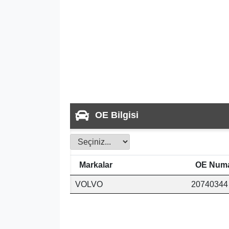
OE Bilgisi
Markalar
OE Numa
VOLVO
20740344