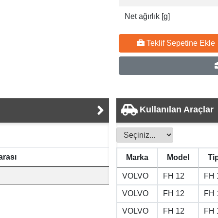
Net ağırlık [g]
Teklif Sepetine Ekle
Kullanılan Araçlar
rası
Marka
Model
Ti
VOLVO
FH 12
FH 
VOLVO
FH 12
FH 
VOLVO
FH 12
FH 