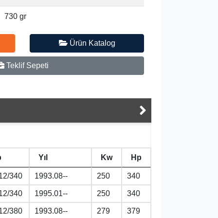
730 gr
Ürün Katalog
Teklif Sepeti
p
Yıl
Kw
Hp
12/340
1993.08--
250
340
12/340
1995.01--
250
340
12/380
1993.08--
279
379