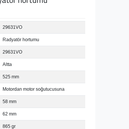
29631VO
Radyatör hortumu
29631VO
Altta
525 mm
Motordan motor soğutucusuna
58 mm
62 mm
865 gr