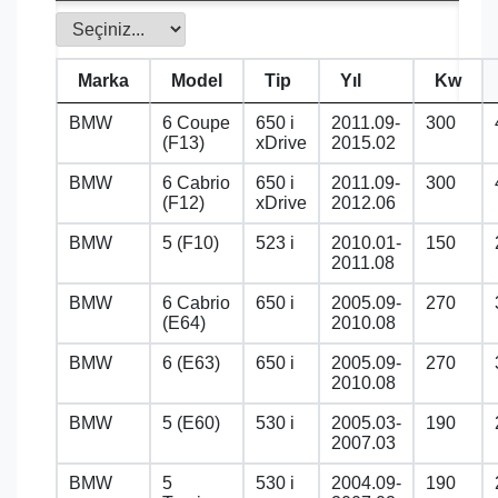
Marka
Model
Tip
Yıl
Kw
BMW
6 Coupe
650 i
2011.09-
300
(F13)
xDrive
2015.02
BMW
6 Cabrio
650 i
2011.09-
300
(F12)
xDrive
2012.06
BMW
5 (F10)
523 i
2010.01-
150
2011.08
BMW
6 Cabrio
650 i
2005.09-
270
(E64)
2010.08
BMW
6 (E63)
650 i
2005.09-
270
2010.08
BMW
5 (E60)
530 i
2005.03-
190
2007.03
BMW
5
530 i
2004.09-
190