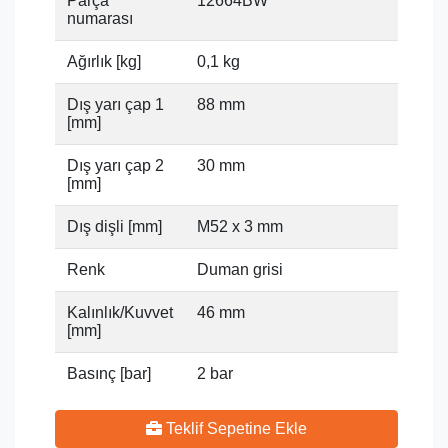
Parça
12664BW
numarası
Ağırlık [kg]
0,1 kg
Dış yarı çap 1
88 mm
[mm]
Dış yarı çap 2
30 mm
[mm]
Dış dişli [mm]
M52 x 3 mm
Renk
Duman grisi
Kalınlık/Kuvvet
46 mm
[mm]
Basınç [bar]
2 bar
Teklif Sepetine Ekle