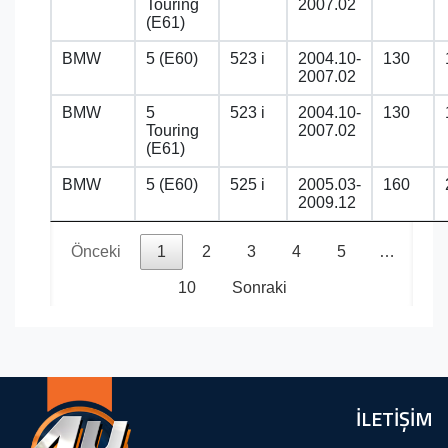
Touring
2007.02
(E61)
BMW
5 (E60)
523 i
2004.10-
130
2007.02
BMW
5
523 i
2004.10-
130
Touring
2007.02
(E61)
BMW
5 (E60)
525 i
2005.03-
160
2009.12
Önceki
1
2
3
4
5
…
10
Sonraki
İLETİŞİM