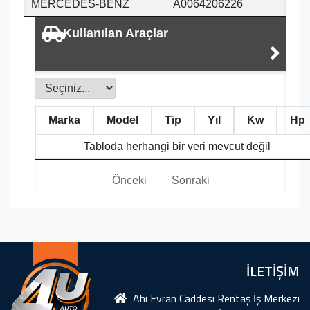
MERCEDES-BENZ
A0064206226
Kullanılan Araçlar
Marka
Model
Tip
Yıl
Kw
Hp
Tabloda herhangi bir veri mevcut değil
Önceki
Sonraki
İLETİŞİM
Ahi Evran Caddesi Rentaş İş Merkezi