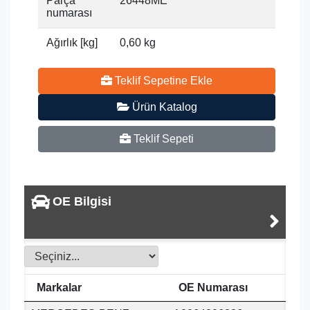
Parça
26448ME
numarası
Ağırlık [kg]
0,60 kg
Teklif Sepetine Ekle
Ürün Katalog
Teklif Sepeti
OE Bilgisi
Markalar
OE Numarası