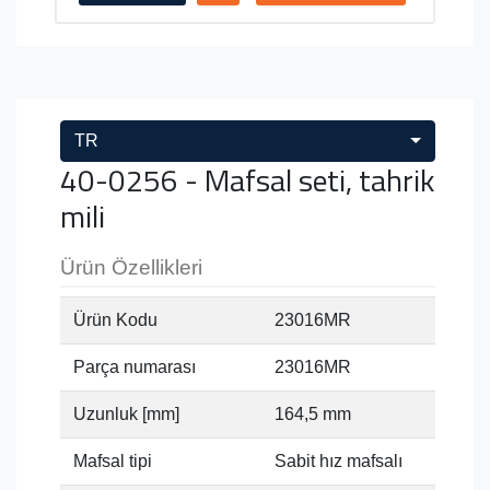
TR
40-0256 - Mafsal seti, tahrik
mili
Ürün Özellikleri
Ürün Kodu
23016MR
Parça numarası
23016MR
Uzunluk [mm]
164,5 mm
Mafsal tipi
Sabit hız mafsalı