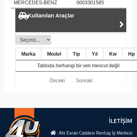
MERCEDES-BENZ
0003301585
Kullanılan Araçlar
Marka
Model
Tip
Yıl
Kw
Hp
Tabloda herhangi bir veri mevcut değil
Önceki
Sonraki
İLETİŞİM
Ahi Evran Caddesi Rentaş İş Merkezi