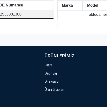
OE Numarası
Marka
Model
2533301300
Tabloda her
ÜRÜNLERİMİZ
Filtre
Debriyaj
Direksiyon
Ürün Grupları