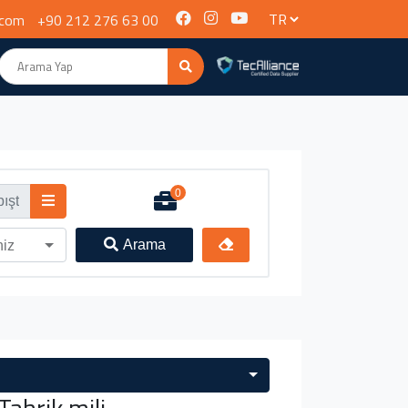
.com
+90 212 276 63 00
0
Arama
niz
ahrik mili