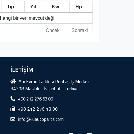
Tip
Yıl
Kw
Hp
hangi bir veri mevcut değil
Önceki
Sonraki
İLETİŞİM
Ahi Evran Caddesi Rentaş İş Merkezi
34398 Maslak - İstanbul - Türkiye
+90 212 276 63 00
+90 212 276 13 00
info@4uautoparts.com