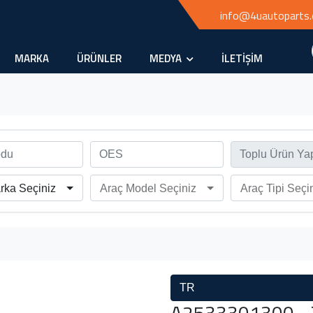
info@4uautoparts
MARKA
ÜRÜNLER
MEDYA
İLETİŞİM
rka Seçiniz
Araç Model Seçiniz
Araç Tipi Seçi
TR
A2533301300 - T