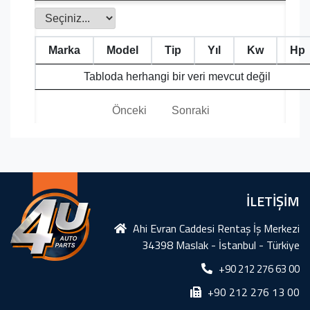
Marka
Model
Tip
Yıl
Kw
Hp
Tabloda herhangi bir veri mevcut değil
Önceki
Sonraki
İLETİŞİM
Ahi Evran Caddesi Rentaş İş Merkezi
34398 Maslak - İstanbul - Türkiye
+90 212 276 63 00
+90 212 276 13 00