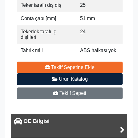
Teker taraflı dış diş
25
Conta çapı [mm]
51 mm
Tekerlek tarafı iç
24
dişlileri
Tahrik mili
ABS halkası yok
Teklif Sepetine Ekle
Ürün Katalog
Teklif Sepeti
OE Bilgisi