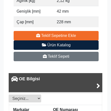
Ağırlık [kg]
2,12 kg
Genişlik [mm]
42 mm
Çap [mm]
228 mm
Teklif Sepetine Ekle
Ürün Katalog
Teklif Sepeti
OE Bilgisi
Markalar
OE Numarası