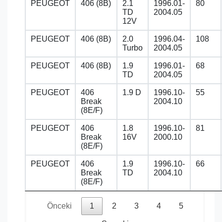
PEUGEOT
406 (8B)
2.1
1996.01-
80
TD
2004.05
12V
PEUGEOT
406 (8B)
2.0
1996.04-
108
Turbo
2004.05
PEUGEOT
406 (8B)
1.9
1996.01-
68
TD
2004.05
PEUGEOT
406
1.9 D
1996.10-
55
Break
2004.10
(8E/F)
PEUGEOT
406
1.8
1996.10-
81
Break
16V
2000.10
(8E/F)
PEUGEOT
406
1.9
1996.10-
66
Break
TD
2004.10
(8E/F)
Önceki
1
2
3
4
5