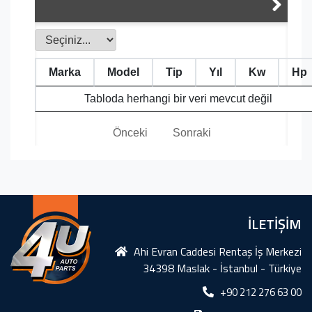
Marka
Model
Tip
Yıl
Kw
Hp
Tabloda herhangi bir veri mevcut değil
Önceki
Sonraki
İLETİŞİM
Ahi Evran Caddesi Rentaş İş Merkezi
34398 Maslak - İstanbul - Türkiye
+90 212 276 63 00