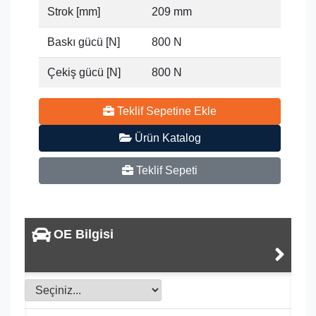
Strok [mm]
209 mm
Baskı gücü [N]
800 N
Çekiş gücü [N]
800 N
Teklif Sepetine Ekle
Ürün Katalog
Teklif Sepeti
OE Bilgisi