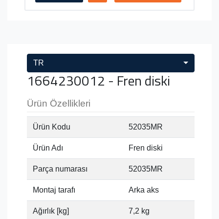
TR
1664230012 - Fren diski
Ürün Özellikleri
Ürün Kodu
52035MR
Ürün Adı
Fren diski
Parça numarası
52035MR
Montaj tarafı
Arka aks
Ağırlık [kg]
7,2 kg