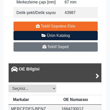
Merkezleme çapı [mm]
67 mm
Delik şekli/Delik sayısı
43987
Teklif Sepetine Ekle
Ürün Katalog
Teklif Sepeti
OE Bilgisi
Markalar
OE Numarası
MERCEDES-BENZ
1664230012