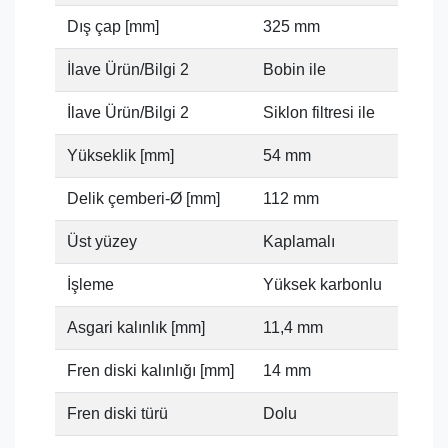
Dış çap [mm]
325 mm
İlave Ürün/Bilgi 2
Bobin ile
İlave Ürün/Bilgi 2
Siklon filtresi ile
Yükseklik [mm]
54 mm
Delik çemberi-Ø [mm]
112 mm
Üst yüzey
Kaplamalı
İşleme
Yüksek karbonlu
Asgari kalınlık [mm]
11,4 mm
Fren diski kalınlığı [mm]
14 mm
Fren diski türü
Dolu