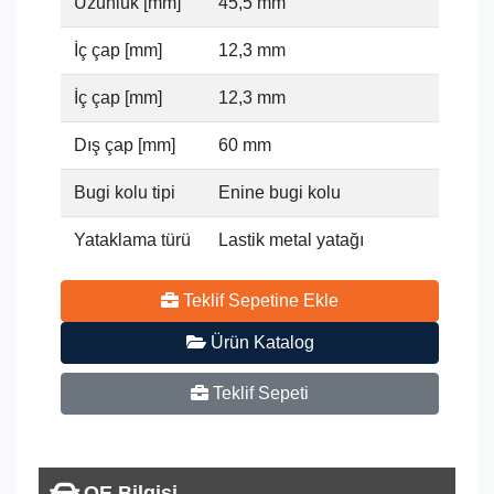
Uzunluk [mm]
45,5 mm
İç çap [mm]
12,3 mm
İç çap [mm]
12,3 mm
Dış çap [mm]
60 mm
Bugi kolu tipi
Enine bugi kolu
Yataklama türü
Lastik metal yatağı
Teklif Sepetine Ekle
Ürün Katalog
Teklif Sepeti
OE Bilgisi