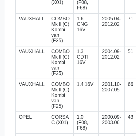
(X01)
(F08,
F68)
VAUXHALL
COMBO
1.6
2005.04-
71
Mk II (C)
CNG
2012.02
Kombi
16V
van
(F25)
VAUXHALL
COMBO
1.3
2004.09-
51
Mk II (C)
CDTI
2012.02
Kombi
16V
van
(F25)
VAUXHALL
COMBO
1.4 16V
2001.10-
66
Mk II (C)
2007.05
Kombi
van
(F25)
OPEL
CORSA
1.0
2000.09-
43
C (X01)
(F08,
2003.06
F68)