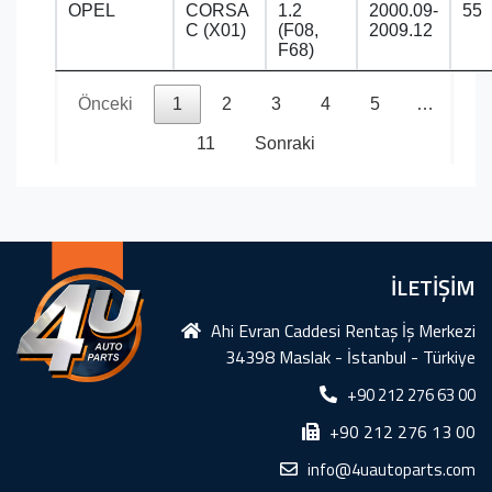
OPEL
CORSA
1.2
2000.09-
55
C (X01)
(F08,
2009.12
F68)
Önceki
1
2
3
4
5
…
11
Sonraki
İLETİŞİM
Ahi Evran Caddesi Rentaş İş Merkezi
34398 Maslak - İstanbul - Türkiye
+90 212 276 63 00
+90 212 276 13 00
info@4uautoparts.com