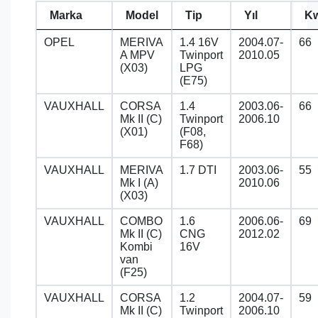
Marka
Model
Tip
Yıl
K
OPEL
MERIVA
1.4 16V
2004.07-
66
A MPV
Twinport
2010.05
(X03)
LPG
(E75)
VAUXHALL
CORSA
1.4
2003.06-
66
Mk II (C)
Twinport
2006.10
(X01)
(F08,
F68)
VAUXHALL
MERIVA
1.7 DTI
2003.06-
55
Mk I (A)
2010.06
(X03)
VAUXHALL
COMBO
1.6
2006.06-
69
Mk II (C)
CNG
2012.02
Kombi
16V
van
(F25)
VAUXHALL
CORSA
1.2
2004.07-
59
Mk II (C)
Twinport
2006.10