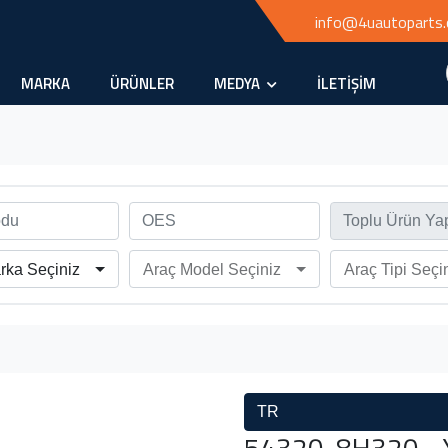
info@4uautoparts
MARKA
ÜRÜNLER
MEDYA
İLETİŞİM
rka Seçiniz
Araç Model Seçiniz
Araç Tipi Seçi
TR
54320-8H320 - Y