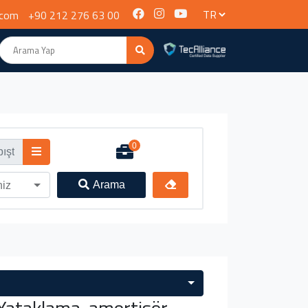
.com
+90 212 276 63 00
0
Arama
niz
ataklama, amortisör