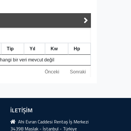
Tip
Yıl
Kw
Hp
hangi bir veri mevcut değil
Önceki
Sonraki
İLETİŞİM
Ahi Evran Caddesi Rentaş İş Merkezi
34398 Maslak - İstanbul - Türkiye