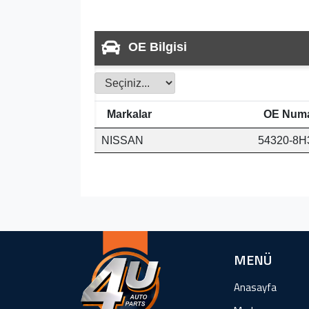
OE Bilgisi
Markalar
OE Numa
NISSAN
54320-8H
MENÜ
Anasayfa