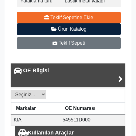
Yataklama türü
Lastik metal yatağı
Teklif Sepetine Ekle
Ürün Katalog
Teklif Sepeti
OE Bilgisi
Markalar
OE Numarası
KIA
545511D000
Kullanılan Araçlar