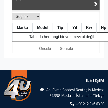
Marka
Model
Tip
Yıl
Kw
Hp
Tabloda herhangi bir veri mevcut değil
Önceki
Sonraki
İLETİŞİM
Ahi Evran Caddesi Rentaş İş Merkezi
34398 Maslak - İstanbul - Türkiye
+90 212 276 63 00