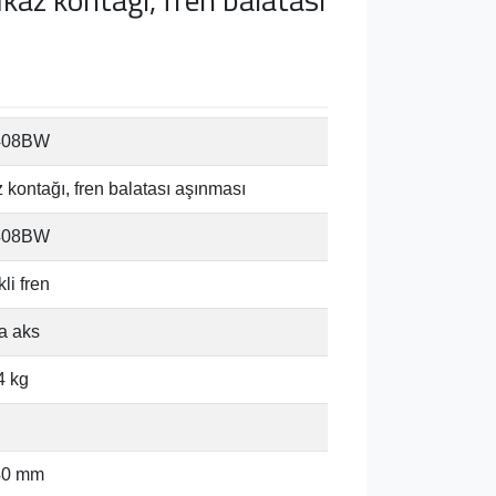
408BW
z kontağı, fren balatası aşınması
408BW
li fren
a aks
4 kg
40 mm