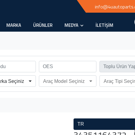
info@4uautoparts
MARKA
ÜRÜNLER
MEDYA
İLETİŞİM
rka Seçiniz
Araç Model Seçiniz
Araç Tipi Seçi
TR
34351164372 - İk