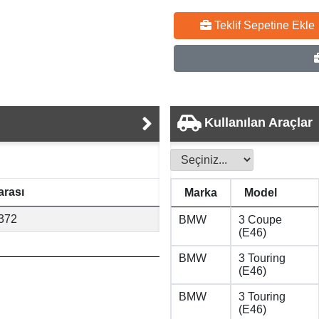
Teklif Sepetine Ekle
Kullanılan Araçlar
rası
Marka
Model
372
BMW
3 Coupe
(E46)
BMW
3 Touring
(E46)
BMW
3 Touring
(E46)