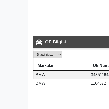
OE Bilgisi
Markalar
OE Numa
BMW
34351164
BMW
1164372