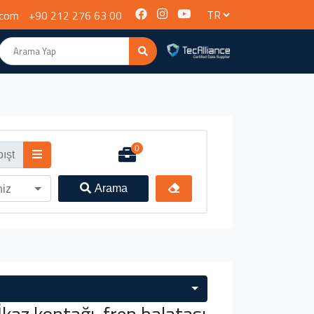
.com
+90 212 276 63 00
0
Arama
niz
az kontağı, fren balatası