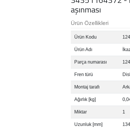
aşınması
Ürün Özellikleri
Ürün Kodu
12
Ürün Adı
İka
Parça numarası
12
Fren türü
Disk
Montaj tarafı
Ark
Ağırlık [kg]
0,0
Miktar
1
Uzunluk [mm]
13