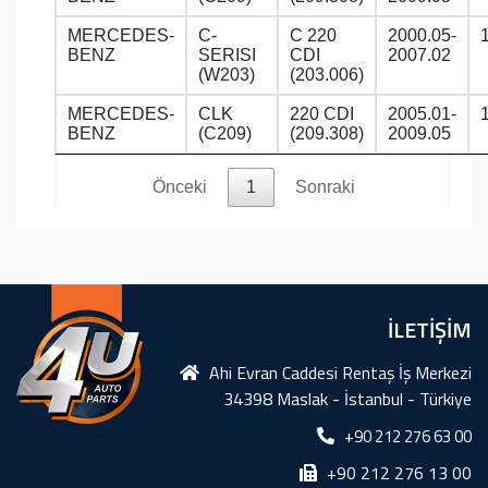
MERCEDES-
C-
C 220
2000.05-
BENZ
SERISI
CDI
2007.02
(W203)
(203.006)
MERCEDES-
CLK
220 CDI
2005.01-
BENZ
(C209)
(209.308)
2009.05
Önceki
1
Sonraki
İLETİŞİM
Ahi Evran Caddesi Rentaş İş Merkezi
34398 Maslak - İstanbul - Türkiye
+90 212 276 63 00
+90 212 276 13 00