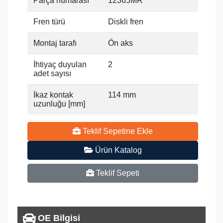
Parça numarası
12365MR
Fren türü
Diskli fren
Montaj tarafı
Ön aks
İhtiyaç duyulan
2
adet sayısı
İkaz kontak
114 mm
uzunluğu [mm]
Teklif Sepetine Ekle
Ürün Katalog
Teklif Sepeti
OE Bilgisi