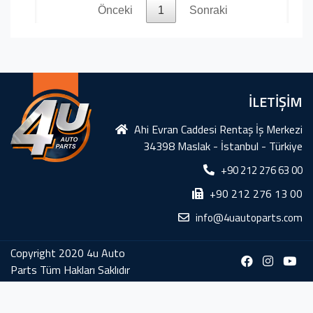
Önceki
1
Sonraki
İLETİŞİM
Ahi Evran Caddesi Rentaş İş Merkezi
34398 Maslak - İstanbul - Türkiye
+90 212 276 63 00
+90 212 276 13 00
info@4uautoparts.com
Copyright 2020 4u Auto
Parts Tüm Hakları Saklıdır