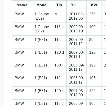
Marka
Model
Tip
Yıl
Kw
BMW
1 Coupe
M
2011.03-
250
3
(E82)
2012.06
BMW
1 Coupe
118 d
2009.09-
100
1
(E82)
2013.10
BMW
1 (E81)
116 i
2007.09-
85
1
2011.12
BMW
1 (E81)
120 d
2007.03-
120
1
2011.12
BMW
1 (E81)
130 i
2006.09-
195
2
2011.12
BMW
1 (E81)
118 i
2006.09-
105
1
2011.12
BMW
1 (E81)
120 i
2007.03-
125
1
2012.09
BMW
1 (E81)
118 d
2006.09-
105
1