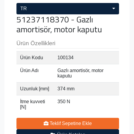
TR
51237118370 - Gazlı
amortisör, motor kaputu
Ürün Özellikleri
Ürün Kodu
100134
Ürün Adı
Gazlı amortisör, motor
kaputu
Uzunluk [mm]
374 mm
İtme kuvveti
350 N
[N]
Teklif Sepetine Ekle