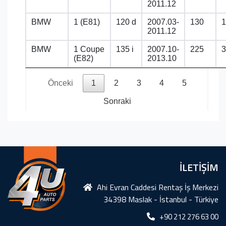
2011.12
BMW
1 (E81)
120 d
2007.03-
130
1
2011.12
BMW
1 Coupe
135 i
2007.10-
225
3
(E82)
2013.10
Önceki
1
2
3
4
5
Sonraki
İLETİŞİM
Ahi Evran Caddesi Rentaş İş Merkezi
34398 Maslak - İstanbul - Türkiye
+90 212 276 63 00