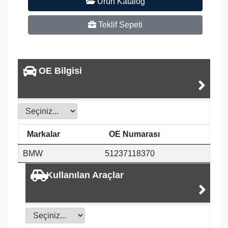
Ürün Katalog
Teklif Sepeti
OE Bilgisi
Markalar
OE Numarası
BMW
51237118370
Kullanılan Araçlar