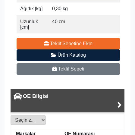
Ağırlık [kg]
0,30 kg
Uzunluk
40 cm
[cm]
Teklif Sepetine Ekle
Ürün Katalog
Teklif Sepeti
OE Bilgisi
Markalar
OE Numarası