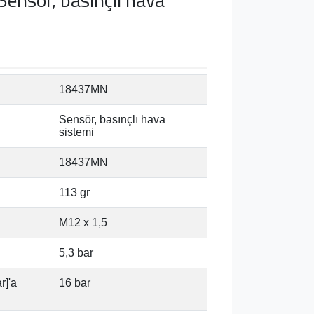
18437MN
Sensör, basınçlı hava
sistemi
18437MN
113 gr
M12 x 1,5
5,3 bar
r]'a
16 bar