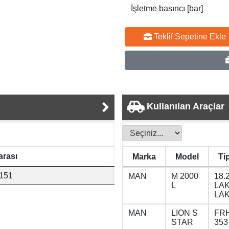
İşletme basıncı [bar]
Teklif Sepetine Ekle
Kullanılan Araçlar
rası
Marka
Model
Ti
151
MAN
M 2000
18.
L
LAK
LAK
MAN
LION S
FRH
STAR
353