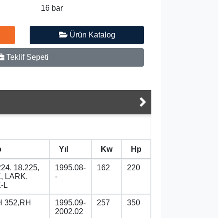
16 bar
Ürün Katalog
Teklif Sepeti
p
Yıl
Kw
Hp
224, 18.225,
1995.08-
162
220
, LARK,
-
-L
 352,RH
1995.09-
257
350
2002.02