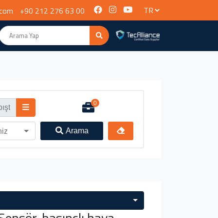
.com
+90 212 276 63 00
0
Arama
niz
nsör, basınçlı hava