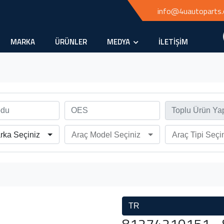
info@4uautoparts
MARKA
ÜRÜNLER
MEDYA
İLETİŞİM
rka Seçiniz
Araç Model Seçiniz
Araç Tipi Seçi
TR
81274210151 - Se