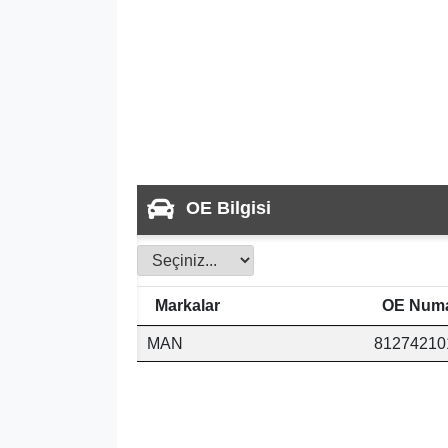
OE Bilgisi
Markalar
OE Numa
MAN
81274210