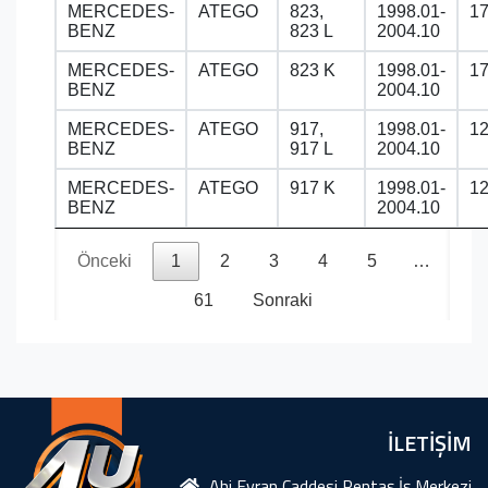
MERCEDES-
ATEGO
823,
1998.01-
1
BENZ
823 L
2004.10
MERCEDES-
ATEGO
823 K
1998.01-
1
BENZ
2004.10
MERCEDES-
ATEGO
917,
1998.01-
1
BENZ
917 L
2004.10
MERCEDES-
ATEGO
917 K
1998.01-
1
BENZ
2004.10
Önceki
1
2
3
4
5
…
61
Sonraki
İLETİŞİM
Ahi Evran Caddesi Rentaş İş Merkezi