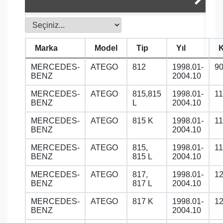
Marka
Model
Tip
Yıl
MERCEDES-
ATEGO
812
1998.01-
9
BENZ
2004.10
MERCEDES-
ATEGO
815,815
1998.01-
1
BENZ
L
2004.10
MERCEDES-
ATEGO
815 K
1998.01-
1
BENZ
2004.10
MERCEDES-
ATEGO
815,
1998.01-
1
BENZ
815 L
2004.10
MERCEDES-
ATEGO
817,
1998.01-
1
BENZ
817 L
2004.10
MERCEDES-
ATEGO
817 K
1998.01-
1
BENZ
2004.10