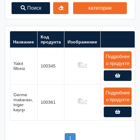
Поиск
категории
Код
Название
продукта
Изображение
Подробнее
о продукте
Yakıt
100345
filtresi
Подробнее
Germe
о продукте
makarası,
100361
triger
kayışı
1