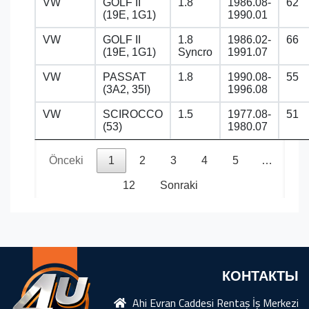
VW
GOLF II
1.8
1986.08-
62
(19E, 1G1)
1990.01
VW
GOLF II
1.8
1986.02-
66
(19E, 1G1)
Syncro
1991.07
VW
PASSAT
1.8
1990.08-
55
(3A2, 35I)
1996.08
VW
SCIROCCO
1.5
1977.08-
51
(53)
1980.07
Önceki
1
2
3
4
5
…
12
Sonraki
КОНТАКТЫ
Ahi Evran Caddesi Rentaş İş Merkezi