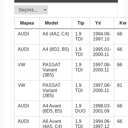
Марка
Model
Tip
Yıl
Kw
AUDI
A6 (4A2, C4)
1.9
1994.06-
66
TDI
1997.10
AUDI
A4 (8D2, B5)
1.9
1995.01-
66
TDI
2000.11
VW
PASSAT
1.9
1997.06-
66
Variant
TDI
2000.11
(3B5)
VW
PASSAT
1.9
1997.06-
81
Variant
TDI
2000.11
(3B5)
AUDI
A4 Avant
1.9
1998.03-
66
(8D5, B5)
DUO
2001.09
AUDI
A6 Avant
1.9
1994.06-
66
(4A5, C4)
TDI
1997.12