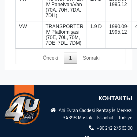
IV Panelvan/Van
1995.12
(70A, 70H, 7DA,
7DH)
VW
TRANSPORTER
1.9 D
1990.09-
IV Platform şasi
1995.12
(70E, 70L, 70M,
7DE, 7DL, 7DM)
Önceki
1
Sonraki
КОНТАКТЫ
Ahi Evran Caddesi Rentaş İş Merkezi
34398 Maslak - İstanbul - Türkiye
+90 212 276 63 00