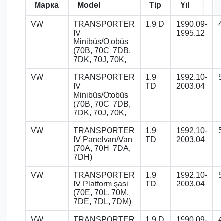
Марка
Model
Tip
Yıl
VW
TRANSPORTER
1.9 D
1990.09-
IV
1995.12
Minibüs/Otobüs
(70B, 70C, 7DB,
7DK, 70J, 70K,
VW
TRANSPORTER
1.9
1992.10-
IV
TD
2003.04
Minibüs/Otobüs
(70B, 70C, 7DB,
7DK, 70J, 70K,
VW
TRANSPORTER
1.9
1992.10-
IV Panelvan/Van
TD
2003.04
(70A, 70H, 7DA,
7DH)
VW
TRANSPORTER
1.9
1992.10-
IV Platform şasi
TD
2003.04
(70E, 70L, 70M,
7DE, 7DL, 7DM)
VW
TRANSPORTER
1.9 D
1990.09-