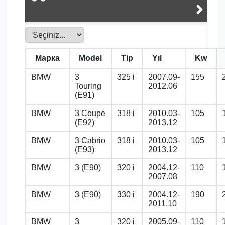
Марка
Model
Tip
Yıl
Kw
BMW
3
325 i
2007.09-
155
Touring
2012.06
(E91)
BMW
3 Coupe
318 i
2010.03-
105
(E92)
2013.12
BMW
3 Cabrio
318 i
2010.03-
105
(E93)
2013.12
BMW
3 (E90)
320 i
2004.12-
110
2007.08
BMW
3 (E90)
330 i
2004.12-
190
2011.10
BMW
3
320 i
2005.09-
110