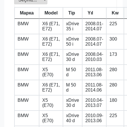
Марка
Model
Tip
Yıl
Kw
BMW
X6 (E71,
xDrive
2008.01-
225
E72)
35 i
2014.07
BMW
X6 (E71,
xDrive
2008.07-
300
E72)
50 i
2014.07
BMW
X6 (E71,
xDrive
2008.04-
173
E72)
30 d
2010.03
BMW
X5
M 50
2011.08-
280
(E70)
d
2013.06
BMW
X6 (E71,
M 50
2011.08-
280
E72)
d
2014.06
BMW
X5
xDrive
2010.04-
180
(E70)
30 d
2013.07
BMW
X5
xDrive
2010.09-
225
(E70)
40 d
2013.06