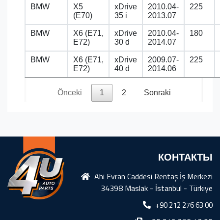
BMW
X5
xDrive
2010.04-
225
(E70)
35 i
2013.07
BMW
X6 (E71,
xDrive
2010.04-
180
E72)
30 d
2014.07
BMW
X6 (E71,
xDrive
2009.07-
225
E72)
40 d
2014.06
Önceki
1
2
Sonraki
КОНТАКТЫ
Ahi Evran Caddesi Rentaş İş Merkezi
34398 Maslak - İstanbul - Türkiye
+90 212 276 63 00