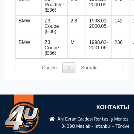
Roadster
2000.05
(E36)
BMW
Z3
2.8 i
1998.01-
142
Coupe
2000.05
(E36)
BMW
Z3
M
1998.02-
236
Coupe
2001.06
(E36)
Önceki
1
Sonraki
КОНТАКТЫ
Ahi Evran Caddesi Rentaş İş Merkezi
34398 Maslak - İstanbul - Türkiye