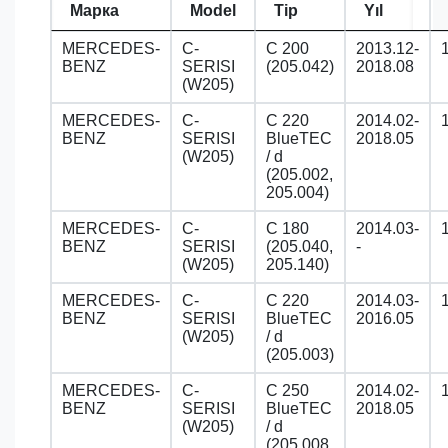
Марка
Model
Tip
Yıl
MERCEDES-
C-
C 200
2013.12-
BENZ
SERISI
(205.042)
2018.08
(W205)
MERCEDES-
C-
C 220
2014.02-
BENZ
SERISI
BlueTEC
2018.05
(W205)
/ d
(205.002,
205.004)
MERCEDES-
C-
C 180
2014.03-
BENZ
SERISI
(205.040,
-
(W205)
205.140)
MERCEDES-
C-
C 220
2014.03-
BENZ
SERISI
BlueTEC
2016.05
(W205)
/ d
(205.003)
MERCEDES-
C-
C 250
2014.02-
BENZ
SERISI
BlueTEC
2018.05
(W205)
/ d
(205.008,