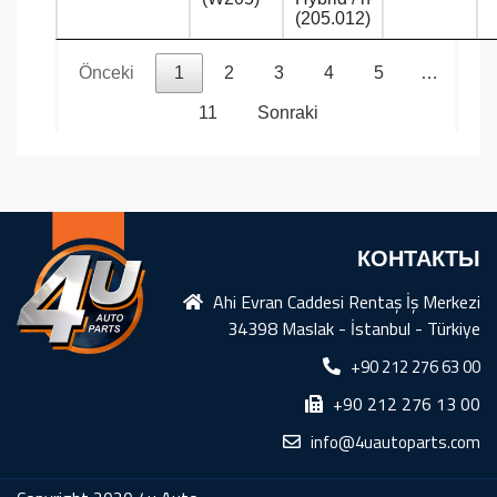
(205.012)
Önceki
1
2
3
4
5
…
11
Sonraki
КОНТАКТЫ
Ahi Evran Caddesi Rentaş İş Merkezi
34398 Maslak - İstanbul - Türkiye
+90 212 276 63 00
+90 212 276 13 00
info@4uautoparts.com