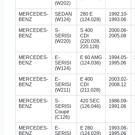
(W202)
MERCEDES-
SEDAN
280 E
1992.10-
BENZ
(W124)
(124.028)
1993.06
MERCEDES-
S-
S 400
2000.06-
BENZ
SERISI
CDI
2005.08
(W220)
(220.028,
220.128)
MERCEDES-
E-
E 60 AMG
1994.05-
BENZ
SERISI
(124.036)
1995.06
(W124)
MERCEDES-
E-
E 400
2003.02-
BENZ
SERISI
CDI
2008.12
(W211)
(211.028)
MERCEDES-
S-
420 SEC
1986.09-
BENZ
SERISI
(126.046)
1991.06
Coupe
(C126)
MERCEDES-
E-
E 280
1993.06-
BENZ
SERISI
(124.029)
1995.06