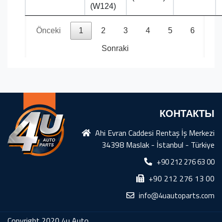
(W124)
Önceki
1
2
3
4
5
6
Sonraki
КОНТАКТЫ
Ahi Evran Caddesi Rentaş İş Merkezi
34398 Maslak - İstanbul - Türkiye
+90 212 276 63 00
+90 212 276 13 00
info@4uautoparts.com
Copyright 2020 4u Auto