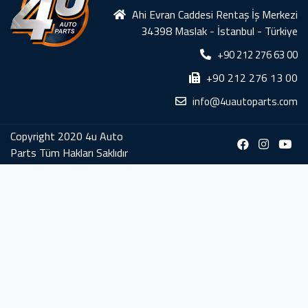
Ahi Evran Caddesi Rentaş İş Merkezi
34398 Maslak - İstanbul - Türkiye
+90 212 276 63 00
+90 212 276 13 00
info@4uautoparts.com
Copyright 2020 4u Auto
Parts Tüm Hakları Saklıdır