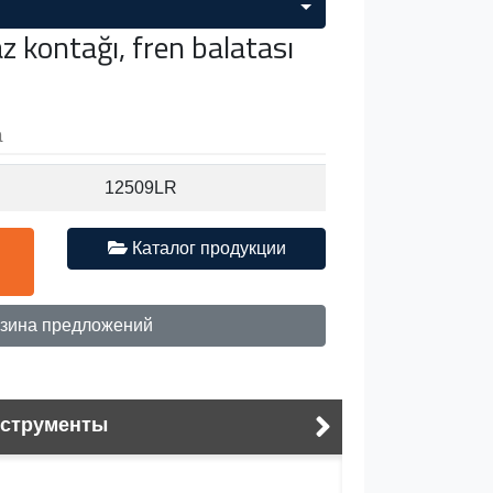
 kontağı, fren balatası
а
12509LR
Каталог продукции
зина предложений
нструменты