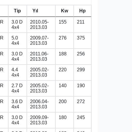
Tip
Yıl
Kw
Hp
ER
3.0 D
2010.05-
155
211
4x4
2013.03
ER
5.0
2009.07-
276
375
4x4
2013.03
ER
3.0 D
2011.06-
188
256
4x4
2013.03
ER
4.4
2005.02-
220
299
4x4
2013.03
ER
2.7 D
2005.02-
140
190
4x4
2013.03
ER
3.6 D
2006.04-
200
272
4x4
2013.03
ER
3.0 D
2009.09-
180
245
4x4
2013.03