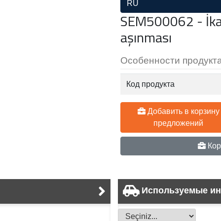
RU
SEM500062 - İkaz
aşınması
Особенности продукт
Код продукта
Добавить в корзину
предложений
Кор
Используемые и