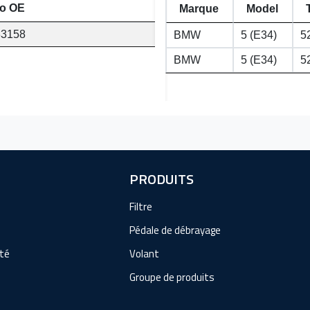
o OE
Marque
Model
33158
BMW
5 (E34)
52
BMW
5 (E34)
52
PRODUITS
Filtre
Pédale de débrayage
ité
Volant
Groupe de produits