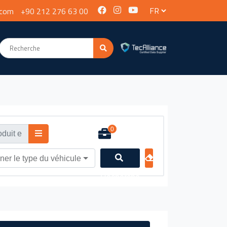
.com
+90 212 276 63 00
0
ner le type du véhicule
Recherche