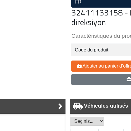
FR
32411133158 - H
direksiyon
Caractéristiques du pro
Code du produit
Ajouter au panier d’offr
Véhicules utilisés