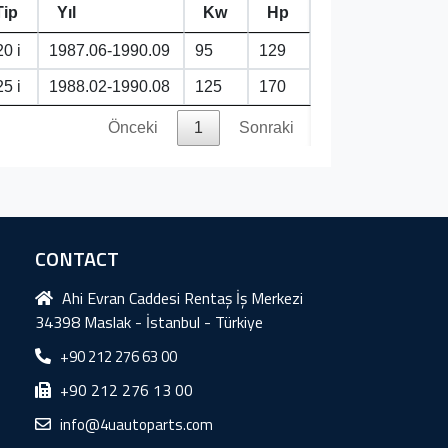
Tip
Yıl
Kw
Hp
0 i
1987.06-1990.09
95
129
5 i
1988.02-1990.08
125
170
Önceki
1
Sonraki
CONTACT
Ahi Evran Caddesi Rentaş İş Merkezi
34398 Maslak - İstanbul - Türkiye
+90 212 276 63 00
+90 212 276 13 00
info@4uautoparts.com