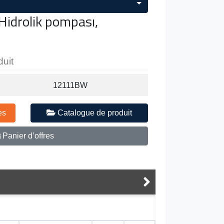
idrolik pompası,
duit
12111BW
es
Catalogue de produit
Panier d’offres