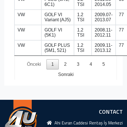
6C1)
TSI
2014.05
VW
GOLF VI
1.2
2009.07-
77
Variant (AJ5)
TSI
2013.07
VW
GOLF VI
1.2
2008.11-
77
(5K1)
TSI
2012.11
VW
GOLF PLUS
1.2
2009.11-
77
(5M1, 521)
TSI
2013.12
Önceki
1
2
3
4
5
Sonraki
CONTACT
Ahi Evran Caddesi Rentaş İş Merkezi