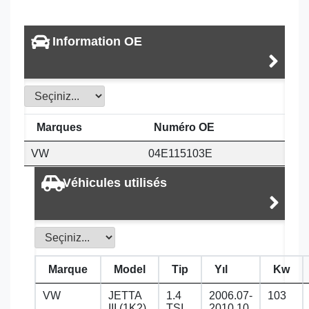
Information OE
Marques
Numéro OE
VW
04E115103E
Véhicules utilisés
Marque
Model
Tip
Yıl
Kw
VW
JETTA
1.4
2006.07-
103
III (1K2)
TSI
2010.10