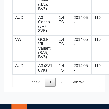
Variant
(BA5,
BV5)
AUDI
A3
1.4
2014.05-
110
Cabrio
TSI
-
(8V7,
8VE)
VW
GOLF
1.4
2014.05-
110
VII
TSI
-
Variant
(BA5,
BV5)
AUDI
A3 (8V1,
1.4
2014.05-
110
8VK)
TSI
-
Önceki
1
2
Sonraki